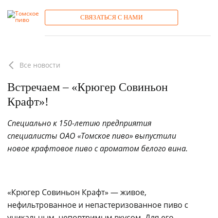
СВЯЗАТЬСЯ С НАМИ
Все новости
Встречаем – «Крюгер Совиньон
Крафт»!
Специально к 150-летию предприятия
специалисты ОАО «Томское пиво» выпустили
Тема обращения
новое крафтовое пиво с ароматом белого вина.
Тема обращения
Тема обращения
Страна
Страна
Страна
«Крюгер Совиньон Крафт» — живое,
Регион
нефильтрованное и непастеризованное пиво с
Регион
Регион
уникальным, неповтримым вкусом. Для его