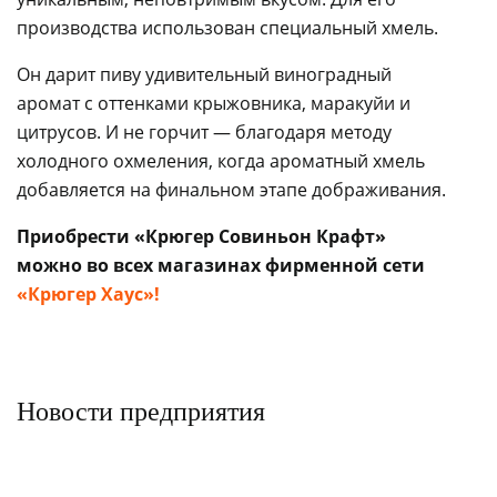
производства использован специальный хмель.
Он дарит пиву удивительный виноградный
аромат с оттенками крыжовника, маракуйи и
цитрусов. И не горчит — благодаря методу
холодного охмеления, когда ароматный хмель
добавляется на финальном этапе дображивания.
Приобрести «Крюгер Совиньон Крафт»
можно во всех магазинах фирменной сети
Я даю
согласие на обработку моих
«Крюгер Хаус»!
персональных данных
в соответствии
с
политикой конфиденциальности
Я даю
Я даю
согласие на обработку моих
согласие на обработку моих
персональных данных
персональных данных
в соответствии
в соответствии
Я даю согласие на получение
с
с
политикой конфиденциальности
политикой конфиденциальности
новостей, полезных материалов и
рекламных предложений
Я даю согласие на получение
Я даю согласие на получение
Новости предприятия
новостей, полезных материалов и
новостей, полезных материалов и
рекламных предложений
рекламных предложений