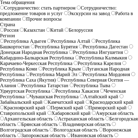
Тема обращения
Сотрудничество: стать партнером
Сотрудничество:
предложение товаров и услуг
Экскурсии на завод
Работа в
компании
Прочие вопросы
Страна
Россия
Казахстан
Китай
Белоруссия
Регион
Республика Адыгея
Республика Алтай
Республика
Башкортостан
Республика Бурятия
Республика Дагестан
Донецкая Народная Республика
Республика Ингушетия
Кабардино-Балкарская Республика
Республика Калмыкия
Карачаево-Черкесская Республика
Республика Карелия
Республика Коми
Республика Крым
Луганская Народная
Республика
Республика Марий Эл
Республика Мордовия
Республика Саха (Якутия)
Республика Северная Осетия —
Алания
Республика Татарстан
Республика Тыва
Удмуртская Республика
Республика Хакасия
Чеченская
Республика
Чувашская Республика
Алтайский край
Забайкальский край
Камчатский край
Краснодарский край
Красноярский край
Пермский край
Приморский край
Ставропольский край
Хабаровский край
Амурская область
Архангельская область
Астраханская область
Белгородская
область
Брянская область
Владимирская область
Волгоградская область
Вологодская область
Воронежская
область
Запорожская область
Ивановская область