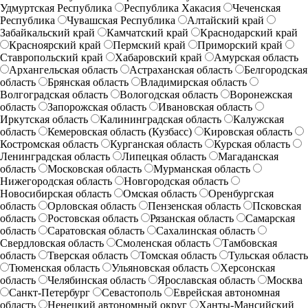
Удмуртская Республика
Республика Хакасия
Чеченская
Республика
Чувашская Республика
Алтайский край
Забайкальский край
Камчатский край
Краснодарский край
Красноярский край
Пермский край
Приморский край
Ставропольский край
Хабаровский край
Амурская область
Архангельская область
Астраханская область
Белгородская
область
Брянская область
Владимирская область
Волгоградская область
Вологодская область
Воронежская
область
Запорожская область
Ивановская область
Иркутская область
Калининградская область
Калужская
область
Кемеровская область (Кузбасс)
Кировская область
Костромская область
Курганская область
Курская область
Ленинградская область
Липецкая область
Магаданская
область
Московская область
Мурманская область
Нижегородская область
Новгородская область
Новосибирская область
Омская область
Оренбургская
область
Орловская область
Пензенская область
Псковская
область
Ростовская область
Рязанская область
Самарская
область
Саратовская область
Сахалинская область
Свердловская область
Смоленская область
Тамбовская
область
Тверская область
Томская область
Тульская область
Тюменская область
Ульяновская область
Херсонская
область
Челябинская область
Ярославская область
Москва
Санкт-Петербург
Севастополь
Еврейская автономная
область
Ненецкий автономный округ
Ханты-Мансийский