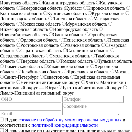
Иркутская область
Калининградская область
Калужская
область
Кемеровская область (Кузбасс)
Кировская область
Костромская область
Курганская область
Курская область
Ленинградская область
Липецкая область
Магаданская
область
Московская область
Мурманская область
Нижегородская область
Новгородская область
Новосибирская область
Омская область
Оренбургская
область
Орловская область
Пензенская область
Псковская
область
Ростовская область
Рязанская область
Самарская
область
Саратовская область
Сахалинская область
Свердловская область
Смоленская область
Тамбовская
область
Тверская область
Томская область
Тульская область
Тюменская область
Ульяновская область
Херсонская
область
Челябинская область
Ярославская область
Москва
Санкт-Петербург
Севастополь
Еврейская автономная
область
Ненецкий автономный округ
Ханты-Мансийский
автономный округ — Югра
Чукотский автономный округ
Ямало-Ненецкий автономный округ
Я даю
согласие на обработку моих персональных данных
в
соответствии с
политикой конфиденциальности
Я даю согласие на получение новостей, полезных материалов