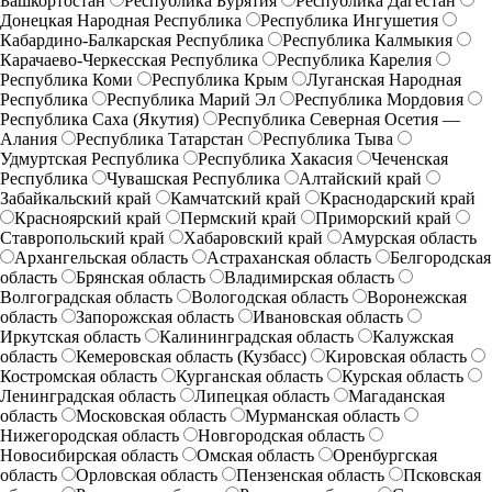
Башкортостан
Республика Бурятия
Республика Дагестан
Донецкая Народная Республика
Республика Ингушетия
Кабардино-Балкарская Республика
Республика Калмыкия
Карачаево-Черкесская Республика
Республика Карелия
Республика Коми
Республика Крым
Луганская Народная
Республика
Республика Марий Эл
Республика Мордовия
Республика Саха (Якутия)
Республика Северная Осетия —
Алания
Республика Татарстан
Республика Тыва
Удмуртская Республика
Республика Хакасия
Чеченская
Республика
Чувашская Республика
Алтайский край
Забайкальский край
Камчатский край
Краснодарский край
Красноярский край
Пермский край
Приморский край
Ставропольский край
Хабаровский край
Амурская область
Архангельская область
Астраханская область
Белгородская
область
Брянская область
Владимирская область
Волгоградская область
Вологодская область
Воронежская
область
Запорожская область
Ивановская область
Иркутская область
Калининградская область
Калужская
область
Кемеровская область (Кузбасс)
Кировская область
Костромская область
Курганская область
Курская область
Ленинградская область
Липецкая область
Магаданская
область
Московская область
Мурманская область
Нижегородская область
Новгородская область
Новосибирская область
Омская область
Оренбургская
область
Орловская область
Пензенская область
Псковская