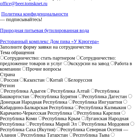
office@beer.tomsknet.ru
Политика конфиденциальности
— подписывайтесь!
Природная питьевая бутилированная вода
Ресторанный комплекс Дом пива «У Крюгера»
Заполните форму заявки на сотрудничество
Тема обращения
Сотрудничество: стать партнером
Сотрудничество:
предложение товаров и услуг
Экскурсии на завод
Работа в
компании
Прочие вопросы
Страна
Россия
Казахстан
Китай
Белоруссия
Регион
Республика Адыгея
Республика Алтай
Республика
Башкортостан
Республика Бурятия
Республика Дагестан
Донецкая Народная Республика
Республика Ингушетия
Кабардино-Балкарская Республика
Республика Калмыкия
Карачаево-Черкесская Республика
Республика Карелия
Республика Коми
Республика Крым
Луганская Народная
Республика
Республика Марий Эл
Республика Мордовия
Республика Саха (Якутия)
Республика Северная Осетия —
Алания
Республика Татарстан
Республика Тыва