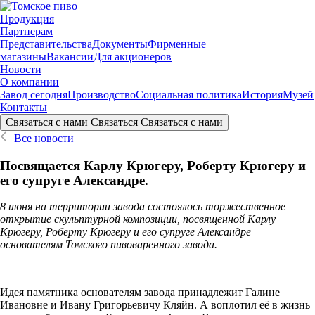
Продукция
Партнерам
Представительства
Документы
Фирменные
магазины
Вакансии
Для акционеров
Новости
О компании
Завод сегодня
Производство
Социальная политика
История
Музей
Контакты
Связаться с нами
Связаться
Связаться с нами
Все новости
Посвящается Карлу Крюгеру, Роберту Крюгеру и
его супруге Александре.
8 июня на территории завода состоялось торжественное
открытие скульптурной композиции, посвященной Карлу
Крюгеру, Роберту Крюгеру и его супруге Александре –
основателям Томского пивоваренного завода.
Идея памятника основателям завода принадлежит Галине
Ивановне и Ивану Григорьевичу Кляйн. А воплотил её в жизнь