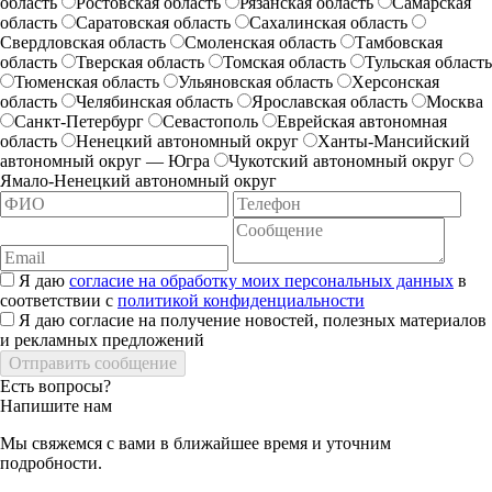
область
Ростовская область
Рязанская область
Самарская
область
Саратовская область
Сахалинская область
Свердловская область
Смоленская область
Тамбовская
область
Тверская область
Томская область
Тульская область
Тюменская область
Ульяновская область
Херсонская
область
Челябинская область
Ярославская область
Москва
Санкт-Петербург
Севастополь
Еврейская автономная
область
Ненецкий автономный округ
Ханты-Мансийский
автономный округ — Югра
Чукотский автономный округ
Ямало-Ненецкий автономный округ
Я даю
согласие на обработку моих персональных данных
в
соответствии с
политикой конфиденциальности
Я даю согласие на получение новостей, полезных материалов
и рекламных предложений
Есть вопросы?
Напишите нам
Мы свяжемся с вами в ближайшее время и уточним
подробности.